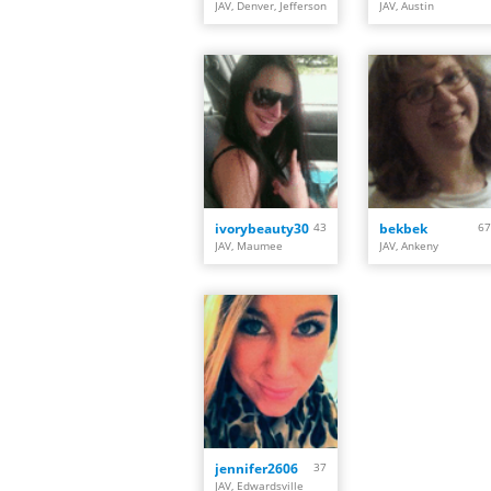
JAV, Denver, Jefferson
JAV, Austin
ivorybeauty30
43
bekbek
67
JAV, Maumee
JAV, Ankeny
jennifer2606
37
JAV, Edwardsville