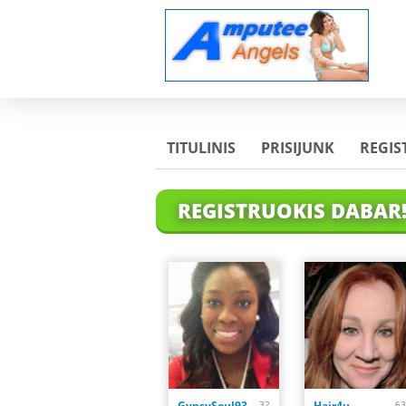
TITULINIS
PRISIJUNK
REGIS
REGISTRUOKIS DABAR
GypsySoul93
32
Hair4u
63