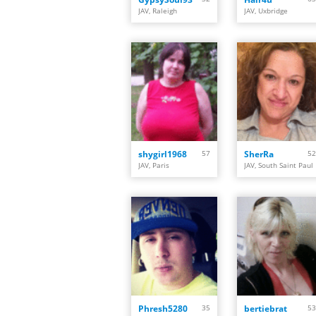
JAV, Raleigh
JAV, Uxbridge
shygirl1968
57
SherRa
52
JAV, Paris
JAV, South Saint Paul
Phresh5280
35
bertiebrat
53