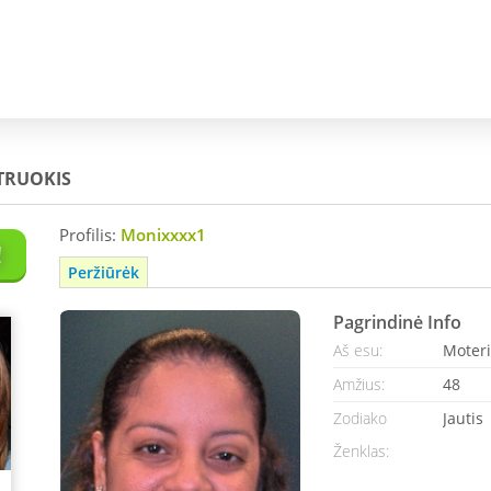
TRUOKIS
Profilis:
Monixxxx1
!
Peržiūrėk
Pagrindinė Info
Aš esu:
Moteri
Amžius:
48
Zodiako
Jautis
Ženklas: