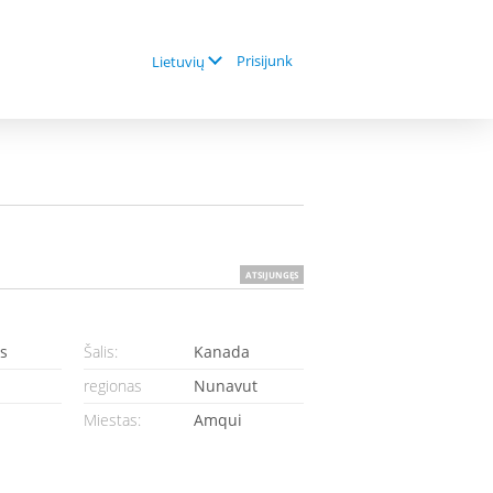
Prisijunk
Lietuvių
ATSIJUNGĘS
s
Šalis:
Kanada
regionas
Nunavut
Miestas:
Amqui