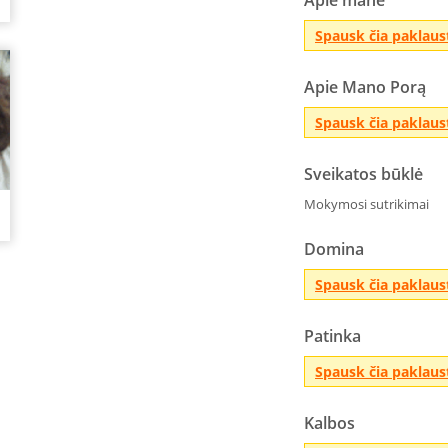
Apie mane
Spausk čia paklaus
Apie Mano Porą
Spausk čia paklaus
Sveikatos būklė
Mokymosi sutrikimai
Domina
Spausk čia paklaus
Patinka
Spausk čia paklaus
Kalbos