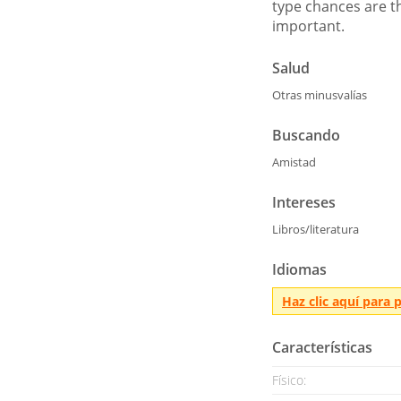
type chances are th
important.
Salud
Otras minusvalías
Buscando
Amistad
Intereses
Libros/literatura
Idiomas
Haz clic aquí para
Características
Físico: