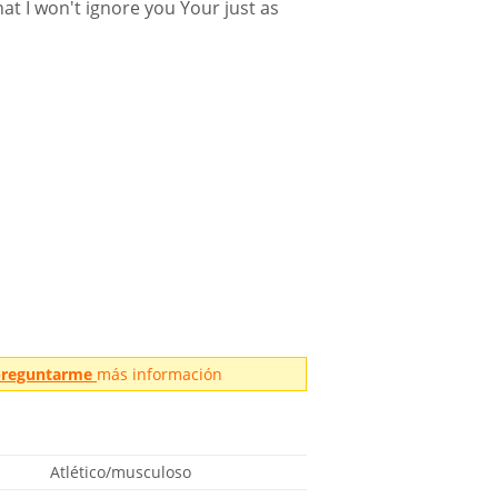
at I won't ignore you Your just as
 preguntarme
más información
Atlético/musculoso