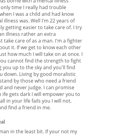
was borne with a mental illness
only time I really had trouble
s when I was a child and had know
 illness was. Well I'm 22 years of
y getting easier to take care of. I try
 an illness rather an extra
t take care of as a man. I'm a fighter
out it. If we get to know each other
ust how much I will take on at once. I
f you cannot find the strength to fight
g you up to the sky and you'll find
you down. Living by good moralistic
s stand by those who need a friend
d and never judge. I can promise
ife gets dark I will empower you to
ll in your life fails you I will not.
nd find a friend in me.
eal
man in the least bit. If your not my