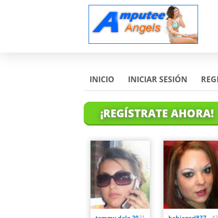
INICIO
INICIAR SESIÓN
REG
¡REGÍSTRATE AHORA!
tammy dale 20
21
babiegerl837
42