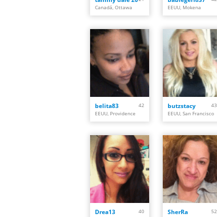
Canadá, Ottawa
EEUU, Mokena
belita83
42
butzstacy
43
EEUU, Providence
EEUU, San Francisco
Drea13
40
SherRa
52