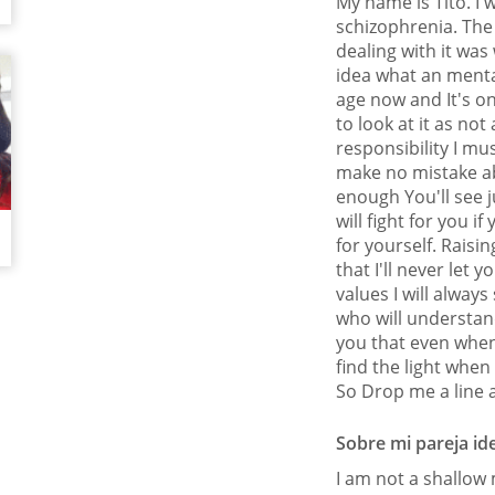
My name is Tito. I 
schizophrenia. The 
dealing with it wa
idea what an mental
age now and It's onl
to look at it as not
responsibility I mus
make no mistake ab
enough You'll see j
will fight for you i
for yourself. Raisin
that I'll never let 
values I will alway
who will understan
you that even when 
find the light when a
So Drop me a line a
Sobre mi pareja id
I am not a shallow 