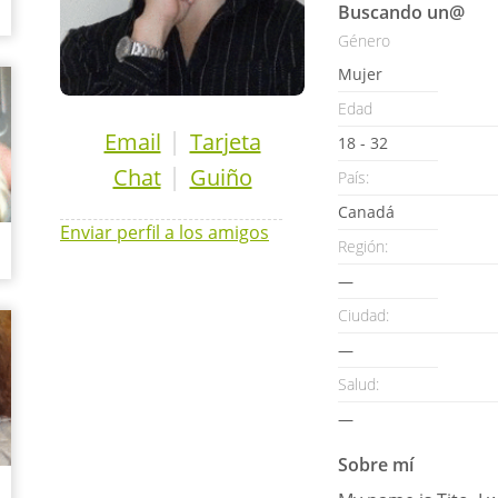
Buscando un@
Género
Mujer
Edad
|
Email
Tarjeta
18 - 32
|
Chat
Guiño
País:
Canadá
Enviar perfil a los amigos
Región:
—
Ciudad:
—
Salud:
—
Sobre mí