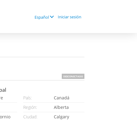
Iniciar sesión
Español
DESCONECTADO
pal
re
País:
Canadá
Región:
Alberta
ornio
Ciudad:
Calgary