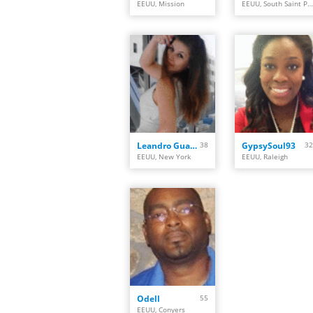
EEUU, Mission
EEUU, South Saint Paul
Leandro Guardiola Ab
38
GypsySoul93
32
EEUU, New York
EEUU, Raleigh
Odell
55
EEUU, Conyers