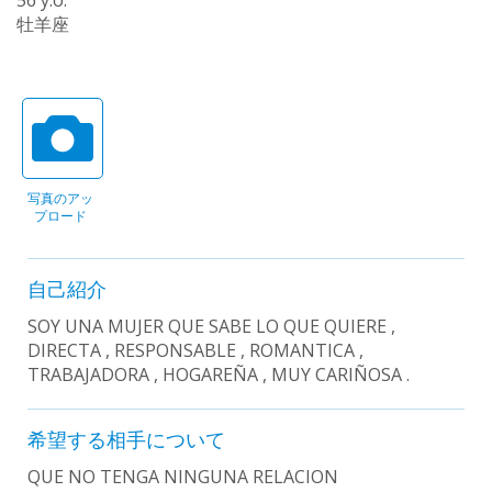
56 y.o.
牡羊座
写真のアッ
プロード
自己紹介
SOY UNA MUJER QUE SABE LO QUE QUIERE ,
DIRECTA , RESPONSABLE , ROMANTICA ,
TRABAJADORA , HOGAREÑA , MUY CARIÑOSA .
希望する相手について
QUE NO TENGA NINGUNA RELACION